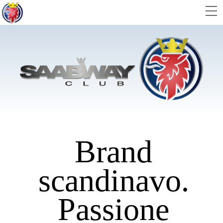
Skip
M
to
content
Brand
scandinavo.
Passione